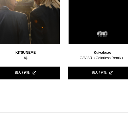
KITSUNEME
Kujyakuao
綿
CAVIAR（Colorless Remix）
購入 / 再生
購入 / 再生