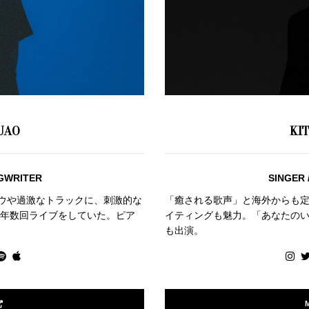
UAO
KI
NGWRITER
SINGER
メロウや過激なトラックに、刺激的な
「癒される歌声」と海外からも
年数回ライブをしていた。ピア
イティングも魅力。「あなたの
も出演。